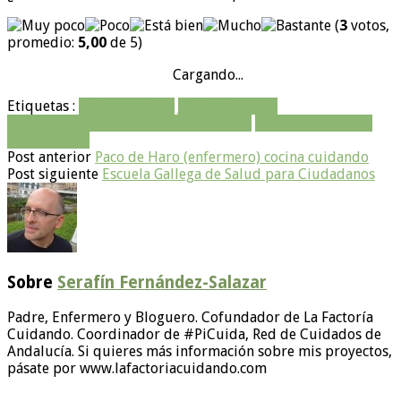
(
3
votos,
promedio:
5,00
de 5)
Cargando...
Etiquetas :
#videosysalud
Jóvenes y Salud
Recomendaciones de Salud en jóvenes
Uso de móviles en
adolescentes
Post anterior
Paco de Haro (enfermero) cocina cuidando
Post siguiente
Escuela Gallega de Salud para Ciudadanos
Sobre
Serafín Fernández-Salazar
Padre, Enfermero y Bloguero. Cofundador de La Factoría
Cuidando. Coordinador de #PiCuida, Red de Cuidados de
Andalucía. Si quieres más información sobre mis proyectos,
pásate por www.lafactoriacuidando.com