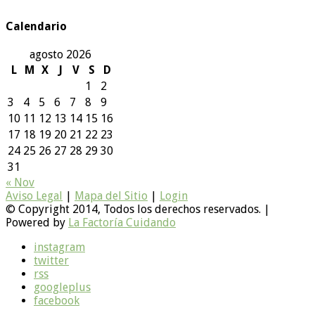
Calendario
agosto 2026
L
M
X
J
V
S
D
1
2
3
4
5
6
7
8
9
10
11
12
13
14
15
16
17
18
19
20
21
22
23
24
25
26
27
28
29
30
31
« Nov
Aviso Legal
|
Mapa del Sitio
|
Login
© Copyright 2014, Todos los derechos reservados. |
Powered by
La Factoría Cuidando
instagram
twitter
rss
googleplus
facebook