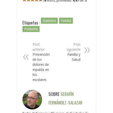
(
6
votos, promedio:
4,67
de 5)
Diabetes
Familia
Etiquetas :
Pediatría
Post
Post
anterior
siguiente
Prevención
Familia y
de los
Salud
dolores de
espalda en
los
escolares
SOBRE
SERAFÍN
FERNÁNDEZ-SALAZAR