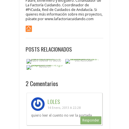
Padre, Enfermero y Bloguero. Cofundador de
La Factoría Cuidando. Coordinador de
#PiCuida, Red de Cuidados de Andalucía. Si
quieres más información sobre mis proyectos,
pásate por www.lafactoriacuidando.com
POSTS RELACIONADOS
GLUCEMIA CAPILAR:
PYDESALUD: PARTICIPA Y
COMO HACER LA «PRUEBA
¿CONOCES TU RIESGO DE
DECIDE SOBRE TU SALUD
DEL AZÚCAR»
PADECER DIABETES DEL
ADULTO?
2
Comentarios
LOLES
14 Enero, 2013 A 22:28
quiero leer el cuento no ver la portada
Responder